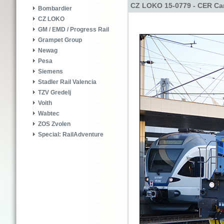
CZ LOKO 15-0779 - CER Car
Bombardier
CZ LOKO
GM / EMD / Progress Rail
Grampet Group
Newag
Pesa
Siemens
Stadler Rail Valencia
TZV Gredelj
Voith
Wabtec
ZOS Zvolen
Special: RailAdventure