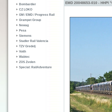
EMD 20048653-010 - HHPI "
Bombardier
CZ LOKO
GM / EMD / Progress Rail
Grampet Group
Newag
Pesa
Siemens
Stadler Rail Valencia
TZV Gredelj
Voith
Wabtec
ZOS Zvolen
Special: RailAdventure