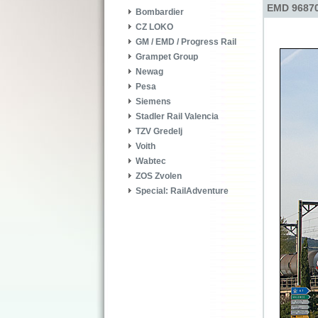
EMD 96870
Bombardier
CZ LOKO
GM / EMD / Progress Rail
Grampet Group
Newag
Pesa
Siemens
Stadler Rail Valencia
TZV Gredelj
Voith
Wabtec
ZOS Zvolen
Special: RailAdventure