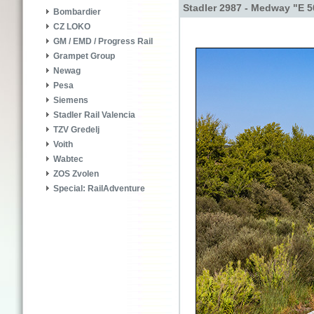
Stadler 2987 - Medway "E 
Bombardier
CZ LOKO
GM / EMD / Progress Rail
Grampet Group
Newag
Pesa
Siemens
Stadler Rail Valencia
TZV Gredelj
Voith
Wabtec
ZOS Zvolen
Special: RailAdventure