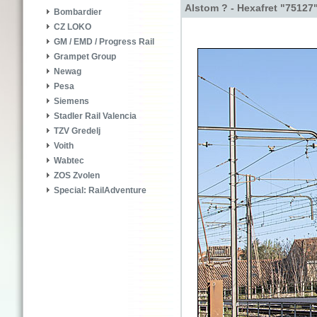
Alstom ? - Hexafret "75127
Bombardier
CZ LOKO
GM / EMD / Progress Rail
Grampet Group
Newag
Pesa
Siemens
Stadler Rail Valencia
TZV Gredelj
Voith
Wabtec
ZOS Zvolen
Special: RailAdventure