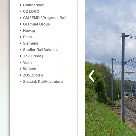
Bombardier
CZ LOKO
GM / EMD / Progress Rail
Grampet Group
Newag
Pesa
Siemens
Stadler Rail Valencia
TZV Gredelj
Voith
Wabtec
ZOS Zvolen
Special: RailAdventure