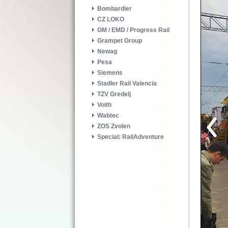
Bombardier
CZ LOKO
GM / EMD / Progress Rail
Grampet Group
Newag
Pesa
Siemens
Stadler Rail Valencia
TZV Gredelj
Voith
Wabtec
ZOS Zvolen
Special: RailAdventure