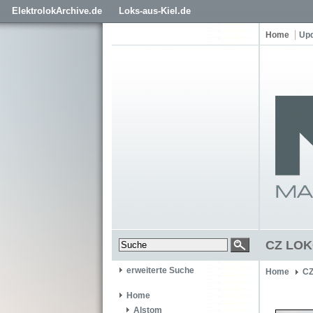
ElektrolokArchive.de
Loks-aus-Kiel.de
Home
Up
CZ LOKO
erweiterte Suche
Home
CZ
Home
Alstom