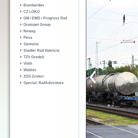
Bombardier
CZ LOKO
GM / EMD / Progress Rail
Grampet Group
Newag
Pesa
Siemens
Stadler Rail Valencia
TZV Gredelj
Voith
Wabtec
ZOS Zvolen
Special: RailAdventure