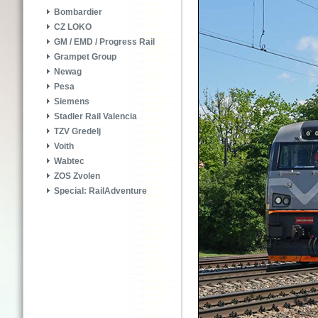
Bombardier
CZ LOKO
GM / EMD / Progress Rail
Grampet Group
Newag
Pesa
Siemens
Stadler Rail Valencia
TZV Gredelj
Voith
Wabtec
ZOS Zvolen
Special: RailAdventure