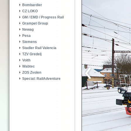
Bombardier
CZ LOKO
GM / EMD / Progress Rail
Grampet Group
Newag
Pesa
Siemens
Stadler Rail Valencia
TZV Gredelj
Voith
Wabtec
ZOS Zvolen
Special: RailAdventure