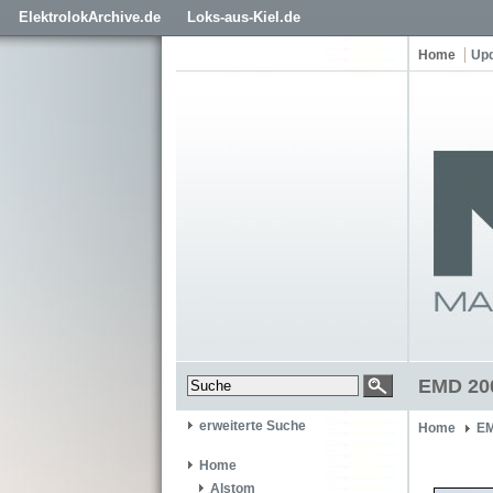
ElektrolokArchive.de
Loks-aus-Kiel.de
Home
Up
EMD 200
erweiterte Suche
Home
EM
Home
Alstom