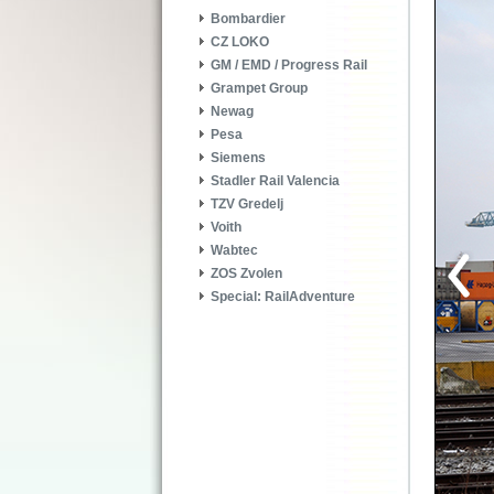
Bombardier
CZ LOKO
GM / EMD / Progress Rail
Grampet Group
Newag
Pesa
Siemens
Stadler Rail Valencia
TZV Gredelj
Voith
Wabtec
ZOS Zvolen
Special: RailAdventure