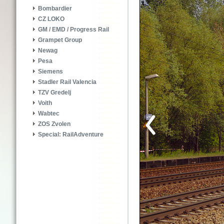
Bombardier
CZ LOKO
GM / EMD / Progress Rail
Grampet Group
Newag
Pesa
Siemens
Stadler Rail Valencia
TZV Gredelj
Voith
Wabtec
ZOS Zvolen
Special: RailAdventure