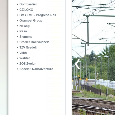
Bombardier
CZ LOKO
GM / EMD / Progress Rail
Grampet Group
Newag
Pesa
Siemens
Stadler Rail Valencia
TZV Gredelj
Voith
Wabtec
ZOS Zvolen
Special: RailAdventure