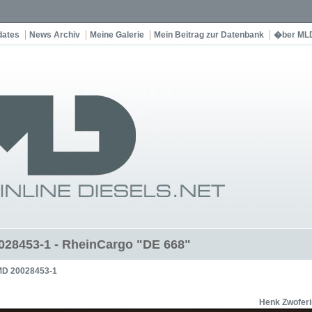
dates
News Archiv
Meine Galerie
Mein Beitrag zur Datenbank
�ber ML
28453-1 - RheinCargo "DE 668"
D 20028453-1
Henk Zwofer