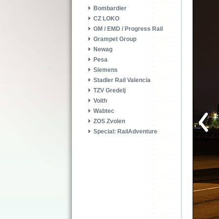
Bombardier
CZ LOKO
GM / EMD / Progress Rail
Grampet Group
Newag
Pesa
Siemens
Stadler Rail Valencia
TZV Gredelj
Voith
Wabtec
ZOS Zvolen
Special: RailAdventure