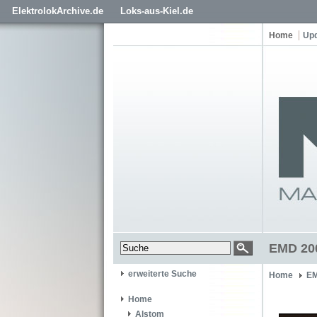
ElektrolokArchive.de
Loks-aus-Kiel.de
Home
Up
EMD 200
erweiterte Suche
Home
EM
Home
Alstom