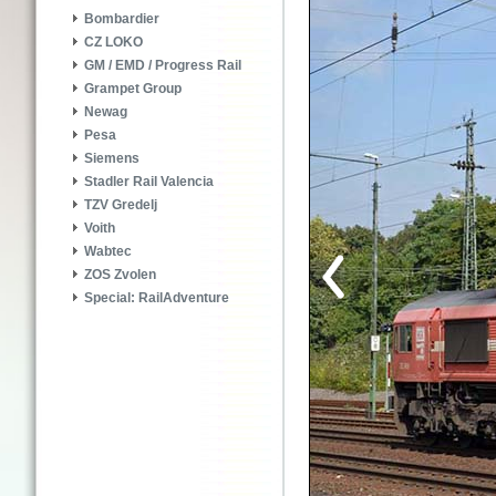
Bombardier
CZ LOKO
GM / EMD / Progress Rail
Grampet Group
Newag
Pesa
Siemens
Stadler Rail Valencia
TZV Gredelj
Voith
Wabtec
ZOS Zvolen
Special: RailAdventure