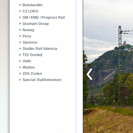
Bombardier
CZ LOKO
GM / EMD / Progress Rail
Grampet Group
Newag
Pesa
Siemens
Stadler Rail Valencia
TZV Gredelj
Voith
Wabtec
ZOS Zvolen
Special: RailAdventure