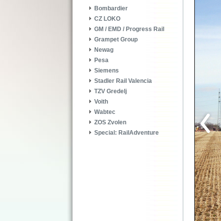
Bombardier
CZ LOKO
GM / EMD / Progress Rail
Grampet Group
Newag
Pesa
Siemens
Stadler Rail Valencia
TZV Gredelj
Voith
Wabtec
ZOS Zvolen
Special: RailAdventure