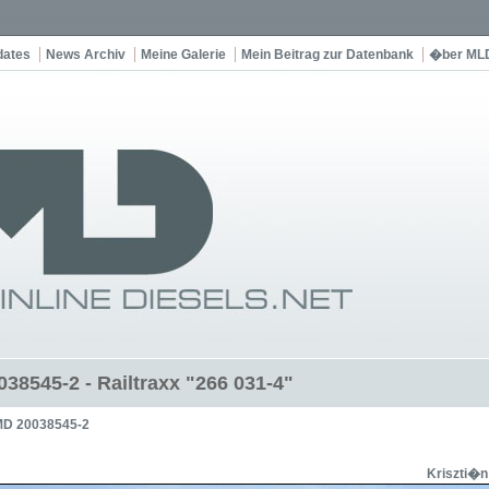
dates
News Archiv
Meine Galerie
Mein Beitrag zur Datenbank
�ber ML
38545-2 - Railtraxx "266 031-4"
D 20038545-2
Kriszti�n