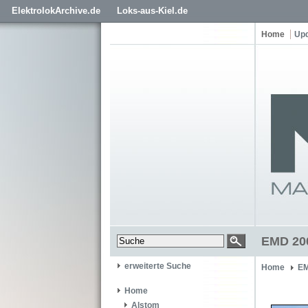
ElektrolokArchive.de
Loks-aus-Kiel.de
Home
Up
EMD 200
erweiterte Suche
Home
EM
Home
Alstom