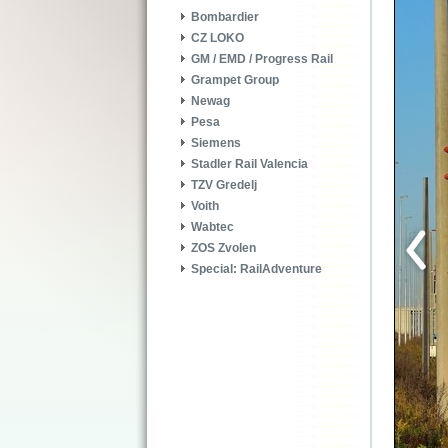
Bombardier
CZ LOKO
GM / EMD / Progress Rail
Grampet Group
Newag
Pesa
Siemens
Stadler Rail Valencia
TZV Gredelj
Voith
Wabtec
ZOS Zvolen
Special: RailAdventure