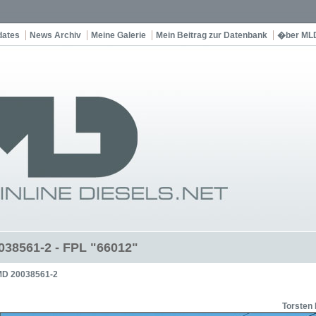
dates
News Archiv
Meine Galerie
Mein Beitrag zur Datenbank
�ber ML
38561-2 - FPL "66012"
D 20038561-2
Torsten