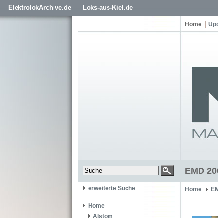
ElektrolokArchive.de
Loks-aus-Kiel.de
Home
Up
EMD 200
erweiterte Suche
Home
EM
Home
Alstom