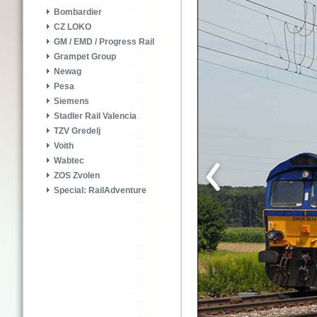
Bombardier
CZ LOKO
GM / EMD / Progress Rail
Grampet Group
Newag
Pesa
Siemens
Stadler Rail Valencia
TZV Gredelj
Voith
Wabtec
ZOS Zvolen
Special: RailAdventure