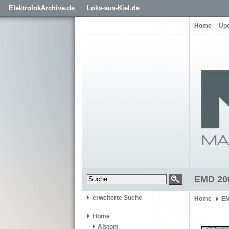
ElektrolokArchive.de
Loks-aus-Kiel.de
Home
Up
EMD 200
erweiterte Suche
Home
EM
Home
Alstom