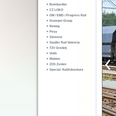
Bombardier
CZ LOKO
GM / EMD / Progress Rail
Grampet Group
Newag
Pesa
Siemens
Stadler Rail Valencia
TZV Gredelj
Voith
Wabtec
ZOS Zvolen
Special: RailAdventure