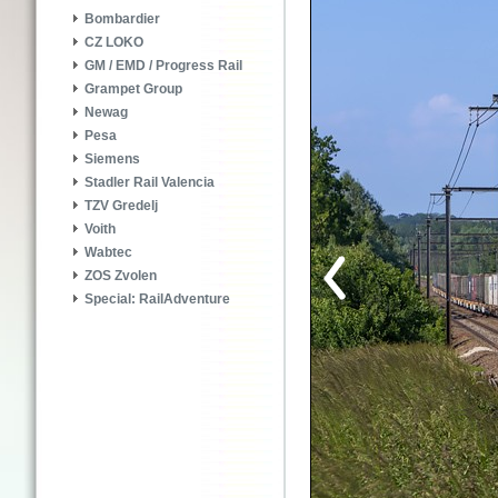
Bombardier
CZ LOKO
GM / EMD / Progress Rail
Grampet Group
Newag
Pesa
Siemens
Stadler Rail Valencia
TZV Gredelj
Voith
Wabtec
ZOS Zvolen
Special: RailAdventure