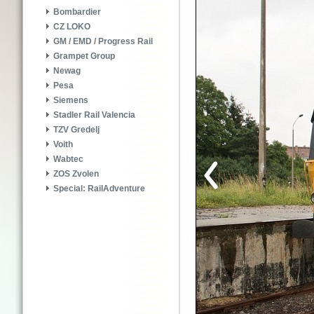
Bombardier
CZ LOKO
GM / EMD / Progress Rail
Grampet Group
Newag
Pesa
Siemens
Stadler Rail Valencia
TZV Gredelj
Voith
Wabtec
ZOS Zvolen
Special: RailAdventure