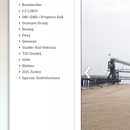
Bombardier
CZ LOKO
GM / EMD / Progress Rail
Grampet Group
Newag
Pesa
Siemens
Stadler Rail Valencia
TZV Gredelj
Voith
Wabtec
ZOS Zvolen
Special: RailAdventure