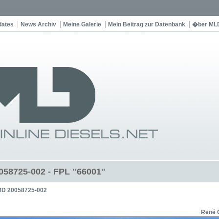
dates
News Archiv
Meine Galerie
Mein Beitrag zur Datenbank
�ber ML
58725-002 - FPL "66001"
D 20058725-002
René 