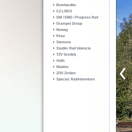
Bombardier
CZ LOKO
GM / EMD / Progress Rail
Grampet Group
Newag
Pesa
Siemens
Stadler Rail Valencia
TZV Gredelj
Voith
Wabtec
ZOS Zvolen
Special: RailAdventure