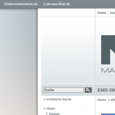
ElektrolokArchive.de
Loks-aus-Kiel.de
Home
Up
EMD 200
erweiterte Suche
Home
EM
Home
Alstom