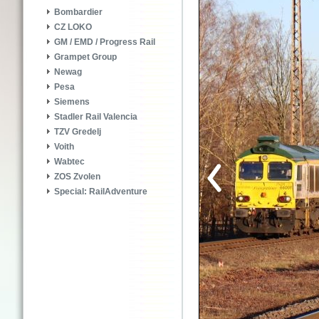
Bombardier
CZ LOKO
GM / EMD / Progress Rail
Grampet Group
Newag
Pesa
Siemens
Stadler Rail Valencia
TZV Gredelj
Voith
Wabtec
ZOS Zvolen
Special: RailAdventure