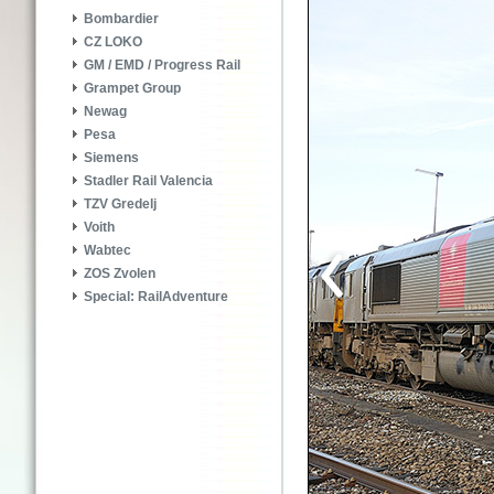
Bombardier
CZ LOKO
GM / EMD / Progress Rail
Grampet Group
Newag
Pesa
Siemens
Stadler Rail Valencia
TZV Gredelj
Voith
Wabtec
ZOS Zvolen
Special: RailAdventure