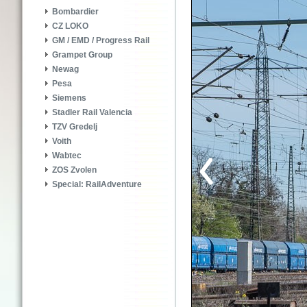
Bombardier
CZ LOKO
GM / EMD / Progress Rail
Grampet Group
Newag
Pesa
Siemens
Stadler Rail Valencia
TZV Gredelj
Voith
Wabtec
ZOS Zvolen
Special: RailAdventure