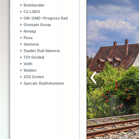
Bombardier
CZ LOKO
GM / EMD / Progress Rail
Grampet Group
Newag
Pesa
Siemens
Stadler Rail Valencia
TZV Gredelj
Voith
Wabtec
ZOS Zvolen
Special: RailAdventure