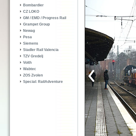
Bombardier
CZ LOKO
GM / EMD / Progress Rail
Grampet Group
Newag
Pesa
Siemens
Stadler Rail Valencia
TZV Gredelj
Voith
Wabtec
ZOS Zvolen
Special: RailAdventure