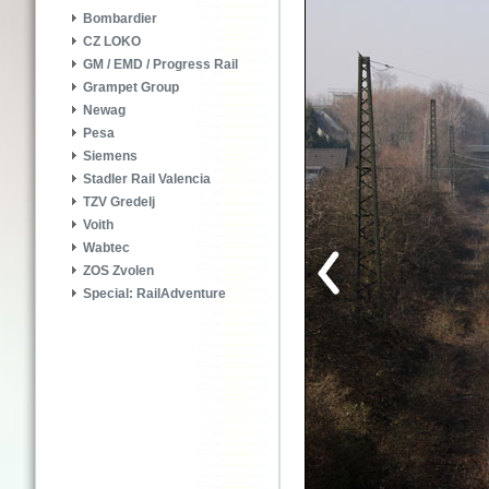
Bombardier
CZ LOKO
GM / EMD / Progress Rail
Grampet Group
Newag
Pesa
Siemens
Stadler Rail Valencia
TZV Gredelj
Voith
Wabtec
ZOS Zvolen
Special: RailAdventure