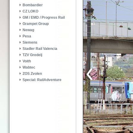
Bombardier
CZ LOKO
GM / EMD / Progress Rail
Grampet Group
Newag
Pesa
Siemens
Stadler Rail Valencia
TZV Gredelj
Voith
Wabtec
ZOS Zvolen
Special: RailAdventure