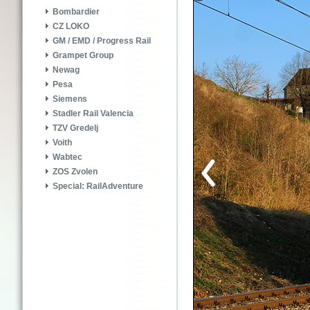
Bombardier
CZ LOKO
GM / EMD / Progress Rail
Grampet Group
Newag
Pesa
Siemens
Stadler Rail Valencia
TZV Gredelj
Voith
Wabtec
ZOS Zvolen
Special: RailAdventure