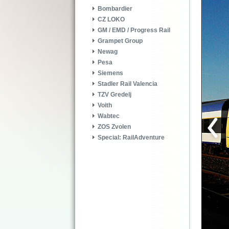
Bombardier
CZ LOKO
GM / EMD / Progress Rail
Grampet Group
Newag
Pesa
Siemens
Stadler Rail Valencia
TZV Gredelj
Voith
Wabtec
ZOS Zvolen
Special: RailAdventure