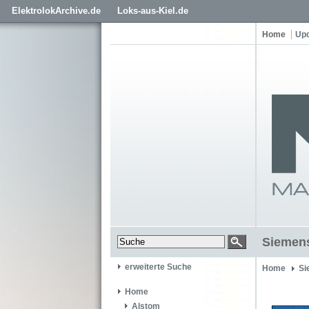
ElektrolokArchive.de
Loks-aus-Kiel.de
Home
Up
Siemens
erweiterte Suche
Home
Si
Home
Alstom