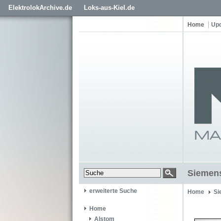
ElektrolokArchive.de
Loks-aus-Kiel.de
Home
Up
Siemens
erweiterte Suche
Home
Si
Home
Alstom