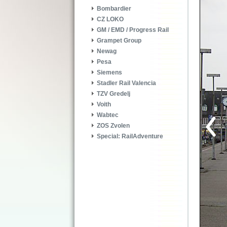
Bombardier
CZ LOKO
GM / EMD / Progress Rail
Grampet Group
Newag
Pesa
Siemens
Stadler Rail Valencia
TZV Gredelj
Voith
Wabtec
ZOS Zvolen
Special: RailAdventure