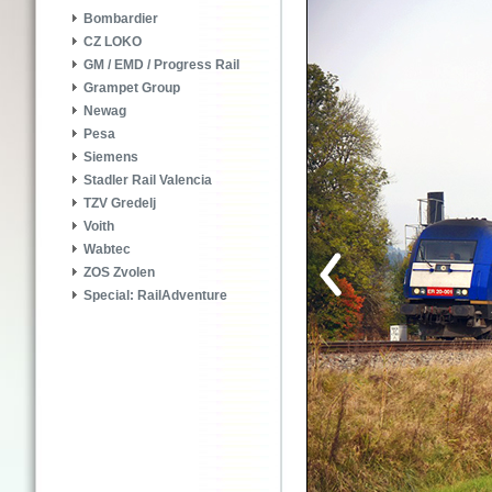
Bombardier
CZ LOKO
GM / EMD / Progress Rail
Grampet Group
Newag
Pesa
Siemens
Stadler Rail Valencia
TZV Gredelj
Voith
Wabtec
ZOS Zvolen
Special: RailAdventure