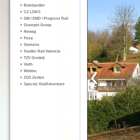
Bombardier
CZ LOKO
GM / EMD / Progress Rail
Grampet Group
Newag
Pesa
Siemens
Stadler Rail Valencia
TZV Gredelj
Voith
Wabtec
ZOS Zvolen
Special: RailAdventure