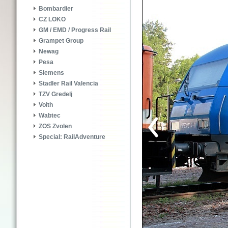
Bombardier
CZ LOKO
GM / EMD / Progress Rail
Grampet Group
Newag
Pesa
Siemens
Stadler Rail Valencia
TZV Gredelj
Voith
Wabtec
ZOS Zvolen
Special: RailAdventure