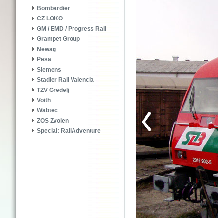
Bombardier
CZ LOKO
GM / EMD / Progress Rail
Grampet Group
Newag
Pesa
Siemens
Stadler Rail Valencia
TZV Gredelj
Voith
Wabtec
ZOS Zvolen
Special: RailAdventure