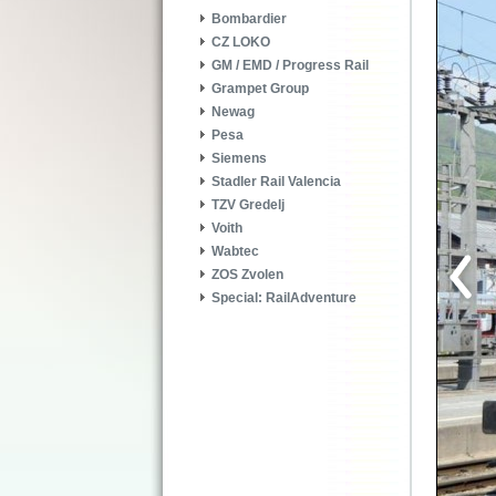
Bombardier
CZ LOKO
GM / EMD / Progress Rail
Grampet Group
Newag
Pesa
Siemens
Stadler Rail Valencia
TZV Gredelj
Voith
Wabtec
ZOS Zvolen
Special: RailAdventure