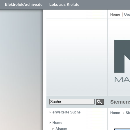
ElektrolokArchive.de
Loks-aus-Kiel.de
Home
Up
Siemens
erweiterte Suche
Home
Si
Home
Alstom