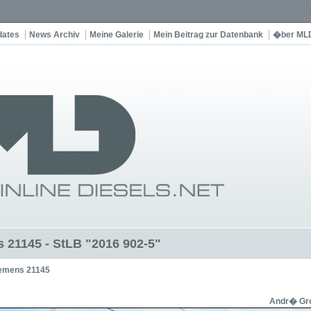
dates
News Archiv
Meine Galerie
Mein Beitrag zur Datenbank
�ber ML
 21145 - StLB "2016 902-5"
emens 21145
Andr� Gro