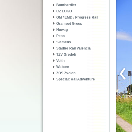
Bombardier
CZ LOKO
GM / EMD / Progress Rail
Grampet Group
Newag
Pesa
Siemens
Stadler Rail Valencia
TZV Gredelj
Voith
Wabtec
ZOS Zvolen
Special: RailAdventure