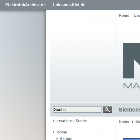
ElektrolokArchive.de
Loks-aus-Kiel.de
Home
Up
Siemens
erweiterte Suche
Home
Si
Home
Alstom