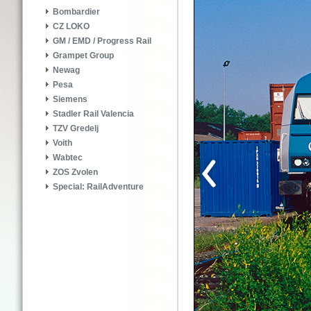
Bombardier
CZ LOKO
GM / EMD / Progress Rail
Grampet Group
Newag
Pesa
Siemens
Stadler Rail Valencia
TZV Gredelj
Voith
Wabtec
ZOS Zvolen
Special: RailAdventure