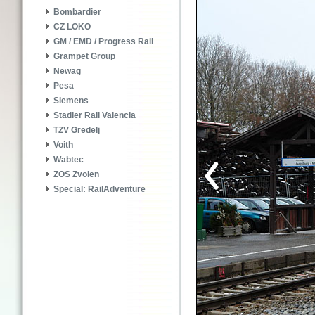
Bombardier
CZ LOKO
GM / EMD / Progress Rail
Grampet Group
Newag
Pesa
Siemens
Stadler Rail Valencia
TZV Gredelj
Voith
Wabtec
ZOS Zvolen
Special: RailAdventure