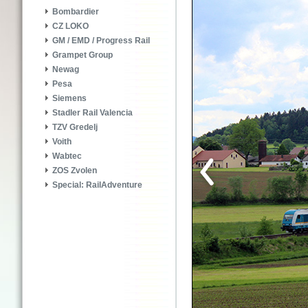
Bombardier
CZ LOKO
GM / EMD / Progress Rail
Grampet Group
Newag
Pesa
Siemens
Stadler Rail Valencia
TZV Gredelj
Voith
Wabtec
ZOS Zvolen
Special: RailAdventure