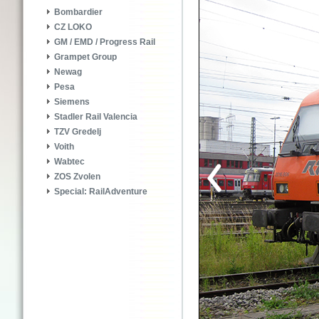
Bombardier
CZ LOKO
GM / EMD / Progress Rail
Grampet Group
Newag
Pesa
Siemens
Stadler Rail Valencia
TZV Gredelj
Voith
Wabtec
ZOS Zvolen
Special: RailAdventure