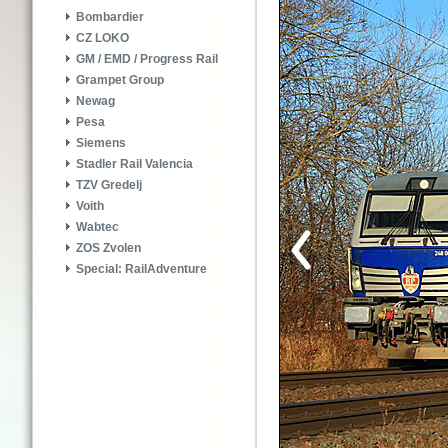
Bombardier
CZ LOKO
GM / EMD / Progress Rail
Grampet Group
Newag
Pesa
Siemens
Stadler Rail Valencia
TZV Gredelj
Voith
Wabtec
ZOS Zvolen
Special: RailAdventure