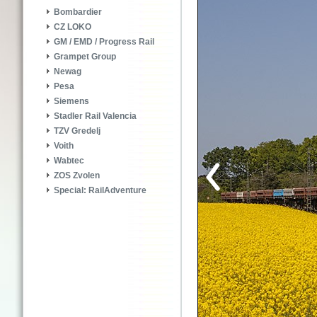
Bombardier
CZ LOKO
GM / EMD / Progress Rail
Grampet Group
Newag
Pesa
Siemens
Stadler Rail Valencia
TZV Gredelj
Voith
Wabtec
ZOS Zvolen
Special: RailAdventure