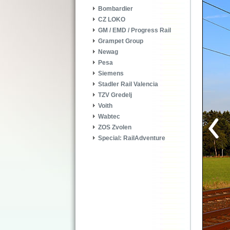
Bombardier
CZ LOKO
GM / EMD / Progress Rail
Grampet Group
Newag
Pesa
Siemens
Stadler Rail Valencia
TZV Gredelj
Voith
Wabtec
ZOS Zvolen
Special: RailAdventure