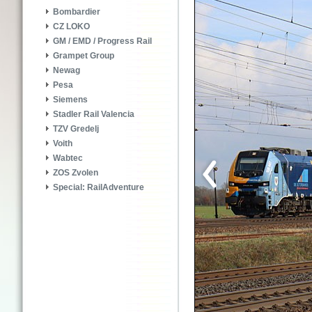
Bombardier
CZ LOKO
GM / EMD / Progress Rail
Grampet Group
Newag
Pesa
Siemens
Stadler Rail Valencia
TZV Gredelj
Voith
Wabtec
ZOS Zvolen
Special: RailAdventure