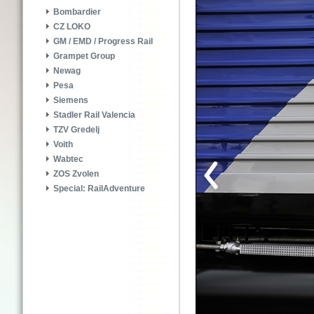
Bombardier
CZ LOKO
GM / EMD / Progress Rail
Grampet Group
Newag
Pesa
Siemens
Stadler Rail Valencia
TZV Gredelj
Voith
Wabtec
ZOS Zvolen
Special: RailAdventure