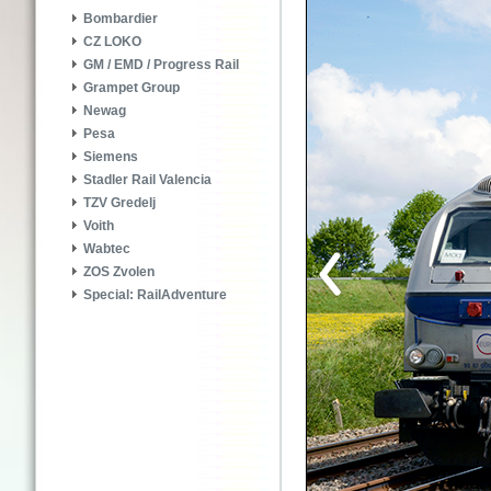
Bombardier
CZ LOKO
GM / EMD / Progress Rail
Grampet Group
Newag
Pesa
Siemens
Stadler Rail Valencia
TZV Gredelj
Voith
Wabtec
ZOS Zvolen
Special: RailAdventure